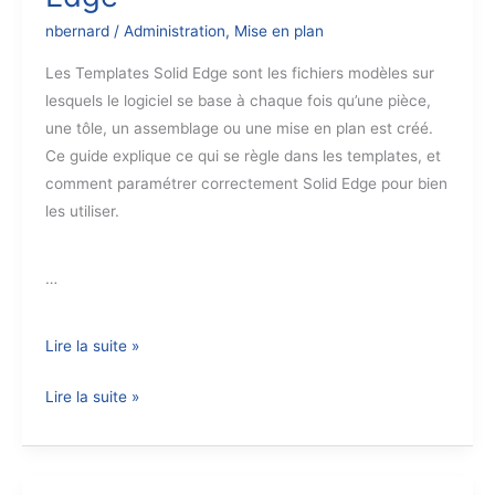
Edge
nbernard
/
Administration
,
Mise en plan
Les Templates Solid Edge sont les fichiers modèles sur
lesquels le logiciel se base à chaque fois qu’une pièce,
une tôle, un assemblage ou une mise en plan est créé.
Ce guide explique ce qui se règle dans les templates, et
comment paramétrer correctement Solid Edge pour bien
les utiliser.
…
Gestion
Lire la suite »
des
Gestion
Lire la suite »
Templates
des
(fichiers
Templates
modèles)
(fichiers
Solid