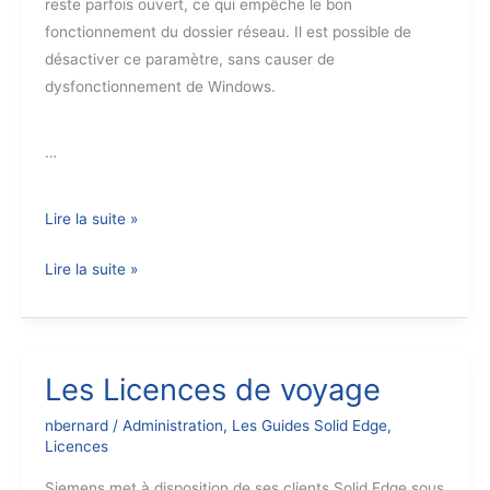
reste parfois ouvert, ce qui empêche le bon
fonctionnement du dossier réseau. Il est possible de
désactiver ce paramètre, sans causer de
dysfonctionnement de Windows.
…
Quelques
Lire la suite »
Réglages
Quelques
Lire la suite »
Windows
Réglages
pour
Windows
Solid
pour
Edge
Solid
Les Licences de voyage
Edge
nbernard
/
Administration
,
Les Guides Solid Edge
,
Licences
Siemens met à disposition de ses clients Solid Edge sous