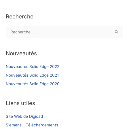
nouveaux
Les
outils
nouveaux
Recherche
outils
R
e
c
Nouveautés
h
e
Nouveautés Solid Edge 2022
r
Nouveautés Solid Edge 2021
c
h
Nouveautés Solid Edge 2020
e
r
Liens utiles
:
Site Web de Digicad
Siemens – Téléchargements