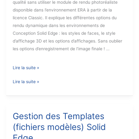
qualité sans utiliser le module de rendu photoréaliste
disponible dans l’environnement ERA à partir de la
licence Classic. Il explique les différentes options du
rendu dynamique dans les environnements de
Conception Solid Edge : les styles de faces, le style
d’affichage 3D et les options d’affichages. Sans oublier
les options d’enregistrement de l’image finale ! …
Les
Lire la suite »
différentes
Les
Lire la suite »
options
différentes
de
options
rendu
de
dynamique
rendu
Gestion des Templates
dans
dynamique
Solid
(fichiers modèles) Solid
dans
Edge
Edge
Solid