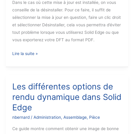
Dans le cas où cette mise à jour est installée, on vous
conseille de la désinstaller. Pour ce faire, il suffit de
sélectionner la mise à jour en question, faire un clic droit
et sélectionner Désinstaller, cela vous permettra d’éviter
tout problème lorsque vous utiliserez Solid Edge ou que
vous exporterez votre DFT au format PDF.
N’installer
Lire la suite »
pas
les
mises
à
Les différentes options de
jour
rendu dynamique dans Solid
KB5000802
Edge
de
Windows
nbernard
/
Administration
,
Assemblage
,
Pièce
Ce guide montre comment obtenir une image de bonne