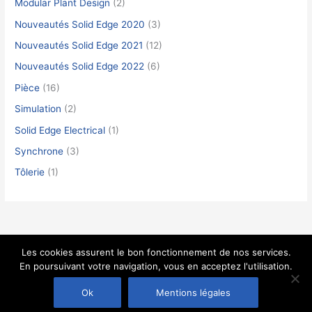
Modular Plant Design
(2)
Nouveautés Solid Edge 2020
(3)
Nouveautés Solid Edge 2021
(12)
Nouveautés Solid Edge 2022
(6)
Pièce
(16)
Simulation
(2)
Solid Edge Electrical
(1)
Synchrone
(3)
Tôlerie
(1)
Les cookies assurent le bon fonctionnement de nos services.
En poursuivant votre navigation, vous en acceptez l'utilisation.
Copyright DIGICAD 2026. Réalisé par
l'agence Web OneTeam
Ok
Mentions légales
A Propos
RSS
Mentions légales